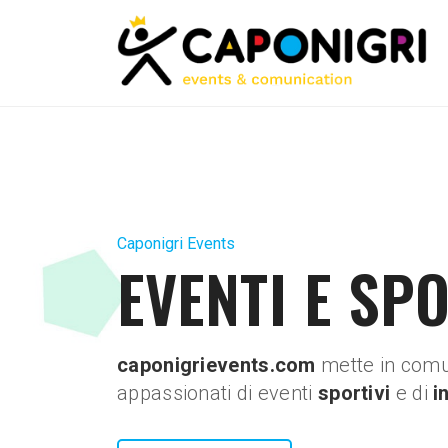
Caponigri Events
EVENTI E SP
caponigrievents.com
mette in comu
appassionati di eventi
sportivi
e di
i