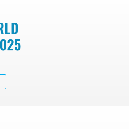
RLD
025