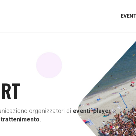
EVENT
ORT
nicazione organizzatori di
eventi
,
player
e
ntrattenimento
.