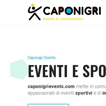
Caponigri Events
EVENTI E SP
caponigrievents.com
mette in comu
appassionati di eventi
sportivi
e di
i