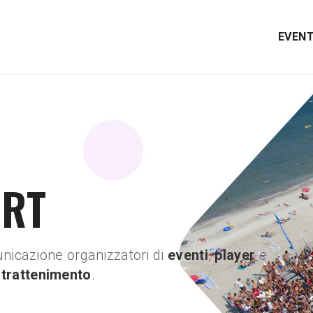
EVENT
ORT
nicazione organizzatori di
eventi
,
player
e
ntrattenimento
.