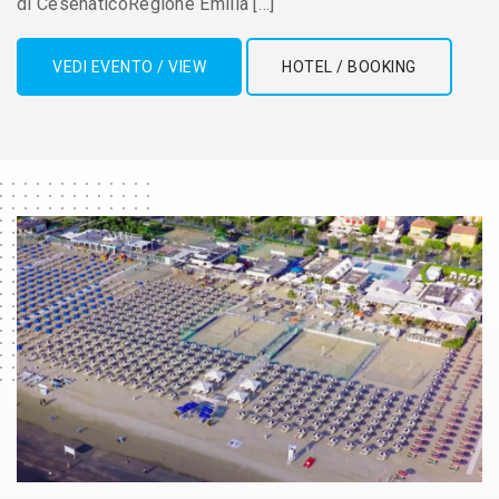
di CesenaticoRegione Emilia […]
VEDI EVENTO / VIEW
HOTEL / BOOKING