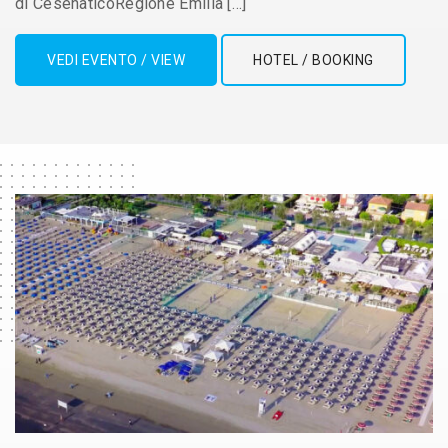
di CesenaticoRegione Emilia […]
VEDI EVENTO / VIEW
HOTEL / BOOKING